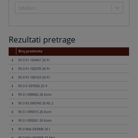
shortcuts
to
Odaberi...
for
get
changing
the
dates.
keyboard
shortcuts
for
Rezultati pretrage
changing
dates.
Broj predmeta
95 0 Pr 100447 26 Pr
95 0 Pr 100378 26 Pr
95 0 Pr 100163 26 Pr
95 0 V 097056 25 V
95 0 I 098962 26 Kom
95 0 Rs 090760 26 Rs 2
95 0 I 099315 26 Kom
95 0 I 099261 26 Kom
95 0 Mal 043908 26 I
95 0 Mal 097968 25 Mal