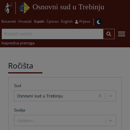
Osnovni sud u Trebinju
Bosanski
Hrvatski
Srpski
Српски
English
Prijava
Napredna pretraga
Ročišta
Sud
Osnovni sud u Trebinju
Sudija
Odaberi...