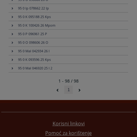
95 0 Ip 078662 22 Ip
95 0 K 095188 25 Kps
95 0 K 100426 26 Mpom
95 0 P 096961 25 P
95 0 O 098606 26 O
95 0 Mal 042934 26 I
95 0 K 093596 25 Kps
95 0 Mal 046920 25 I 2
1 - 98 / 98
1
Korisni linkovi
Pomoć za korištenje