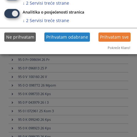
↓
2
Servisi treće strane
95 0 Mal 094107 25 Mal
Analitika o posjećenosti stranica
95 0 Mal 097839 25 Mal
↓
2
Servisi treće strane
95 0 I 080352 22 I
95 0 Pr 099441 26 Pr 2
Ne prihvatam
Prihvatam odabrane
Prihvatam sve
95 0 Pr 100328 26 Pr
Pokreće Klaro!
95 0 Ip 081742 23 Ip
95 0 Pr 098694 26 Pr
95 0 P 096813 25 P
95 0 V 100160 26 V
95 0 O 098772 26 Mpom
95 0 K 098733 26 Kps
95 0 P 043979 26 I 3
95 0 I 072961 25 Kom 3
95 0 K 099240 26 Kps
95 0 K 098923 26 Kps
95 0 K 098670 26 Kps