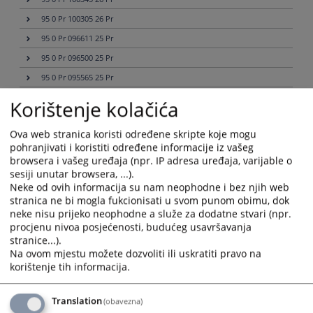
95 0 Pr 100305 26 Pr
95 0 Pr 096611 25 Pr
95 0 Pr 096500 25 Pr
95 0 Pr 095565 25 Pr
95 0 P 099457 26 P
Korištenje kolačića
95 0 Pr 100299 26 Pr
Ova web stranica koristi određene skripte koje mogu
95 0 Pr 099897 26 Pr
pohranjivati i koristiti određene informacije iz vašeg
95 0 P 099606 26 P
browsera i vašeg uređaja (npr. IP adresa uređaja, varijable o
sesiji unutar browsera, ...).
95 0 Pr 099639 26 Pr
Neke od ovih informacija su nam neophodne i bez njih web
95 0 V 084492 25 I 2
stranica ne bi mogla fukcionisati u svom punom obimu, dok
neke nisu prijeko neophodne a služe za dodatne stvari (npr.
95 0 I 094745 25 Kom
procjenu nivoa posjećenosti, budućeg usavršavanja
95 0 I 097882 25 Kom
stranice...).
Na ovom mjestu možete dozvoliti ili uskratiti pravo na
95 0 Ip 087709 24 Ip 2
korištenje tih informacija.
95 0 Mal 097118 25 Mal
95 0 P 001354 19 I 5
Translation
(obavezna)
95 0 I 083456 23 I