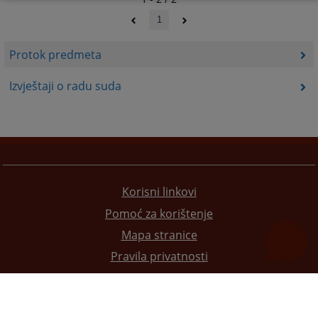
1
Protok predmeta
Izvještaji o radu suda
Korisni linkovi
Pomoć za korištenje
Mapa stranice
Pravila privatnosti