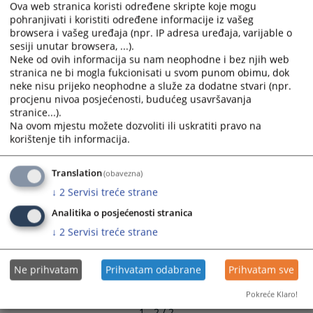
Ova web stranica koristi određene skripte koje mogu
and
and
pohranjivati i koristiti određene informacije iz vašeg
select
select
browsera i vašeg uređaja (npr. IP adresa uređaja, varijable o
a
a
sesiji unutar browsera, ...).
date.
date.
Neke od ovih informacija su nam neophodne i bez njih web
Press
Press
stranica ne bi mogla fukcionisati u svom punom obimu, dok
neke nisu prijeko neophodne a služe za dodatne stvari (npr.
the
the
procjenu nivoa posjećenosti, budućeg usavršavanja
question
question
stranice...).
mark
mark
Na ovom mjestu možete dozvoliti ili uskratiti pravo na
key
key
korištenje tih informacija.
to
to
get
get
Translation
(obavezna)
the
the
↓
2
Servisi treće strane
keyboard
keyboard
shortcuts
shortcuts
Analitika o posjećenosti stranica
for
for
↓
2
Servisi treće strane
changing
changing
dates.
dates.
Ne prihvatam
Prihvatam odabrane
Prihvatam sve
Pokreće Klaro!
1 - 2 / 2