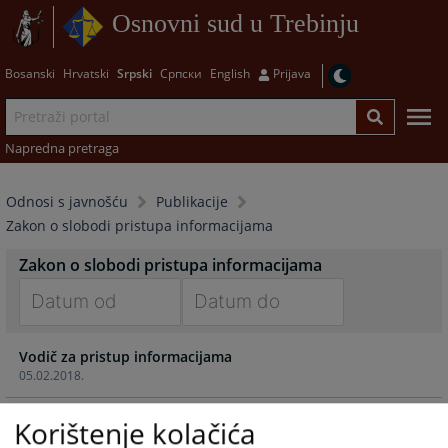
Osnovni sud u Trebinju
Bosanski
Hrvatski
Srpski
Српски
English
Prijava
Napredna pretraga
Odnosi s javnošću
Publikacije
Zakon o slobodi pristupa informacijama
Zakon o slobodi pristupa informacijama
Navigate
Navigate
Vodič za pristup informacijama
forward
forward
05.02.2018.
to
to
interact
interact
with
with
Korištenje kolačića
the
the