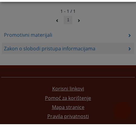
1 - 1 / 1
1
Promotivni materijali
Zakon o slobodi pristupa informacijama
Korisni linkovi
Pomoć za korištenje
Mapa stranice
Pravila privatnosti