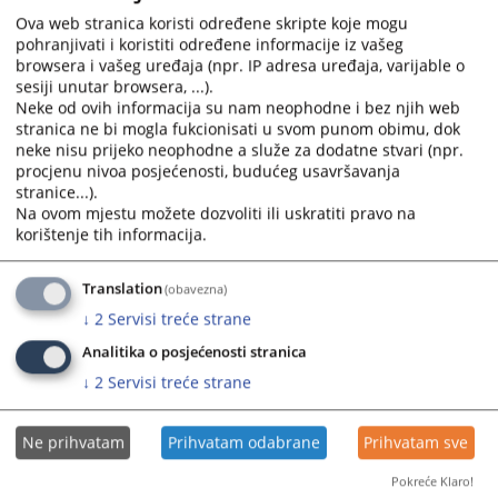
calendar
calendar
Ova web stranica koristi određene skripte koje mogu
pohranjivati i koristiti određene informacije iz vašeg
and
and
browsera i vašeg uređaja (npr. IP adresa uređaja, varijable o
select
select
sesiji unutar browsera, ...).
a
a
Neke od ovih informacija su nam neophodne i bez njih web
date.
date.
stranica ne bi mogla fukcionisati u svom punom obimu, dok
Press
Press
neke nisu prijeko neophodne a služe za dodatne stvari (npr.
the
the
procjenu nivoa posjećenosti, budućeg usavršavanja
question
question
stranice...).
Na ovom mjestu možete dozvoliti ili uskratiti pravo na
mark
mark
korištenje tih informacija.
key
key
to
to
get
get
Translation
(obavezna)
the
the
↓
2
Servisi treće strane
keyboard
keyboard
Analitika o posjećenosti stranica
shortcuts
shortcuts
↓
2
Servisi treće strane
for
for
changing
changing
dates.
dates.
Ne prihvatam
Prihvatam odabrane
Prihvatam sve
Pokreće Klaro!