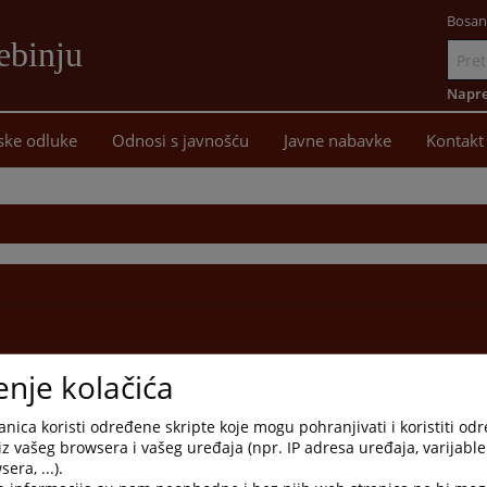
Bosan
ebinju
Idi
na
Napre
sadržaj
ske odluke
Odnosi s javnošću
Javne nabavke
Kontakt
enje kolačića
nica koristi određene skripte koje mogu pohranjivati i koristiti od
iz vašeg browsera i vašeg uređaja (npr. IP adresa uređaja, varijable 
era, ...).