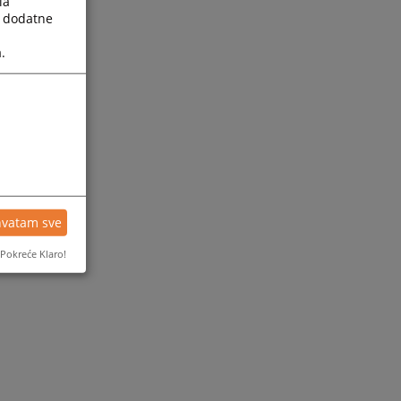
la
a dodatne
.
hvatam sve
Pokreće Klaro!