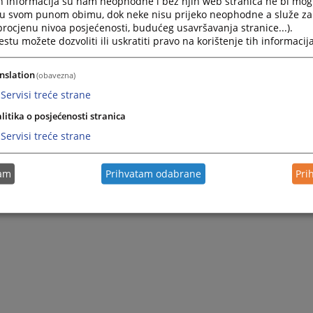
h informacija su nam neophodne i bez njih web stranica ne bi mog
i u svom punom obimu, dok neke nisu prijeko neophodne a služe z
 procjenu nivoa posjećenosti, budućeg usavršavanja stranice...).
tu možete dozvoliti ili uskratiti pravo na korištenje tih informacija
nslation
(obavezna)
Servisi treće strane
litika o posjećenosti stranica
Servisi treće strane
tam
Prihvatam odabrane
Pri