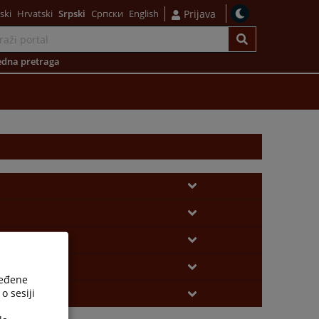
ski
Hrvatski
Srpski
Српски
English
Prijava
dna pretraga
ređene
o sesiji