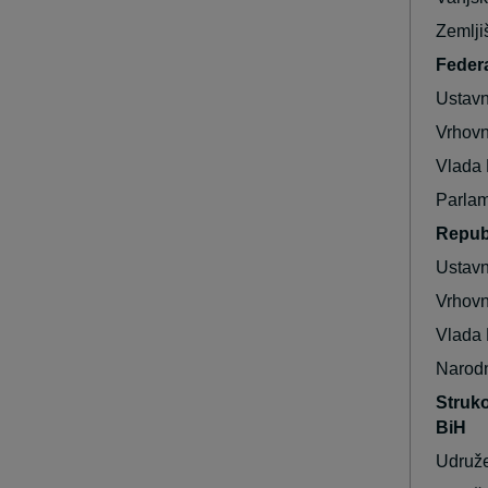
Zemlji
Feder
Ustavn
Vrhovn
Vlada 
Parlam
Repub
Ustavn
Vrhovn
Vlada 
Narodn
Struko
BiH
Udruže