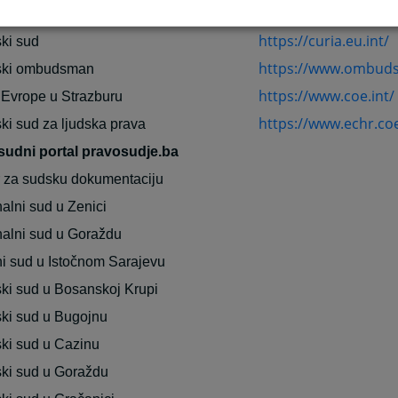
https://europa.eu/
ka Unija
https://curia.eu.int/
ki sud
https://www.ombud
ski ombudsman
https://www.coe.int/
 Evrope u Strazburu
https://www.echr.coe
ki sud za ljudska prava
sudni portal pravosudje.ba
 za sudsku dokumentaciju
alni sud u Zenici
alni sud u Goraždu
i sud u Istočnom Sarajevu
ki sud u Bosanskoj Krupi
ki sud u Bugojnu
ki sud u Cazinu
ki sud u Goraždu