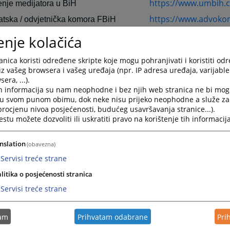
https://www.umbih.
nje medijatora u BiH
https://www.advoko
tska / odvjetnička komora FBiH
rodne organizacije i tijela u BiH
enje kolačića
https://www.ohr.int/
arija Visokog predstavnika
nica koristi određene skripte koje mogu pohranjivati i koristiti od
https://www.oscebih
Misija u BiH
iz vašeg browsera i vašeg uređaja (npr. IP adresa uređaja, varijable 
era, ...).
https://www.europa.
cija Evropske komisije u BiH
h informacija su nam neophodne i bez njih web stranica ne bi mog
https://www.unhcr.b
i u svom punom obimu, dok neke nisu prijeko neophodne a služe z
R BiH
 procjenu nivoa posjećenosti, budućeg usavršavanja stranice...).
iH – Razvojni program ujedinjenih
tu možete dozvoliti ili uskratiti pravo na korištenje tih informacija
https://www.un.org/
jene nacije
nslation
(obavezna)
Servisi treće strane
arodni sudovi
https://www.un.org/i
litika o posjećenosti stranica
rodni krivični tribunal u Hagu
Servisi treće strane
https://www.icj-cij.or
arodni sud pravde
https://www.iccnow.
rodni krivični sud
tam
Prihvatam odabrane
Pri
a