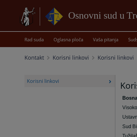
Osnovni sud u Tr
Rad suda
Oglasna ploča
Vaša pitanja
Sud
Korisni linkovi
Kontakt
Korisni linkovi
Korisni linkovi
Kori
Bosna
Visoko
Ustavn
Sud B
Tužila