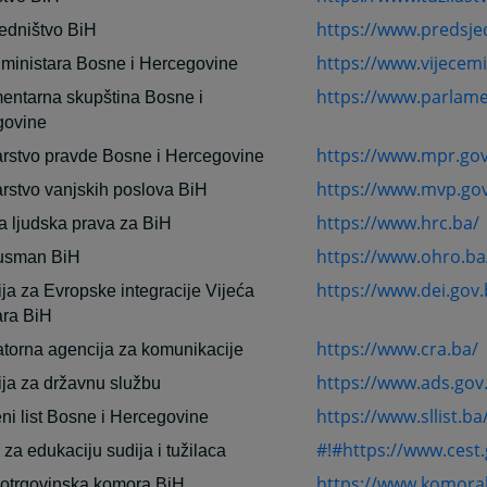
https://www.predsje
edništvo BiH
https://www.vijecemi
 ministara Bosne i Hercegovine
https://www.parlame
entarna skupština Bosne i
govine
https://www.mpr.gov
arstvo pravde Bosne i Hercegovine
https://www.mvp.gov
arstvo vanjskih poslova BiH
https://www.hrc.ba/
 ljudska prava za BiH
https://www.ohro.ba
sman BiH
https://www.dei.gov.
ija za Evropske integracije Vijeća
ara BiH
https://www.cra.ba/
torna agencija za komunikacije
https://www.ads.gov
ja za državnu službu
https://www.sllist.ba
ni list Bosne i Hercegovine
#!#https://www.cest.
 za edukaciju sudija i tužilaca
https://www.komora
otrgovinska komora BiH