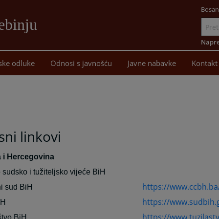
Bosan
ebinju
Idi
na
Napre
sadržaj
ske odluke
Odnosi s javnošću
Javne nabavke
Kontakt
sni linkovi
 i Hercegovina
 sudsko i tužiteljsko vijeće BiH
https://www.ccbh.ba
i sud BiH
https://www.sudbih.
iH
https://www.tuzilast
štvo BiH