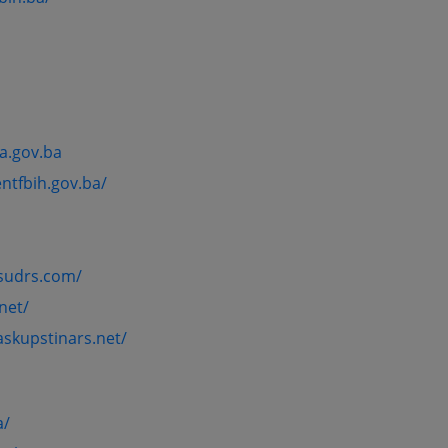
a.gov.ba
ntfbih.gov.ba/
sudrs.com/
net/
skupstinars.net/
a/