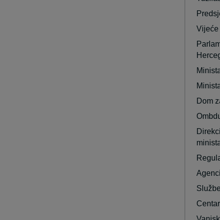
Predsj
Vijeće
Parlam
Herce
Minist
Minist
Dom za
Ombdu
Direkc
minist
Regula
Agenci
Službe
Centar
Vanjsk