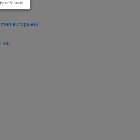
Pokreće Klaro!
sman.europa.eu/
.int/