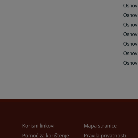
Osnovn
Osnov
Osnovn
Osnov
Osnovn
Osnovn
Osnovn
Korisni linkovi
Mapa stranice
Pomoć za korištenje
Pravila privatnosti