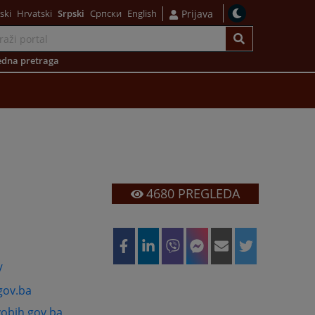
ski
Hrvatski
Srpski
Српски
English
Prijava
dna pretraga
4680
PREGLEDA
/
gov.ba
vobih.gov.ba