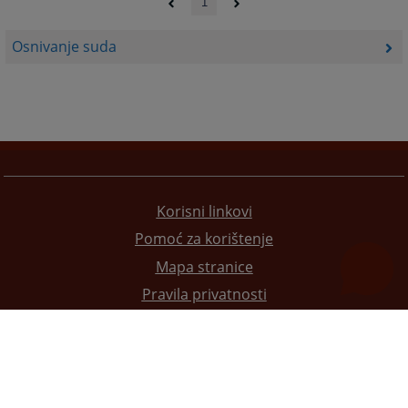
1
Osnivanje suda
Korisni linkovi
Pomoć za korištenje
Mapa stranice
Pravila privatnosti
Redizajn web stranice je finansirala Evropska unija. Za njen sadržaj isključivo je odgovorno
Visoko sudsko i tužilačko vijeće BiH i ona ne odražava nužno stavove Evropske unije.