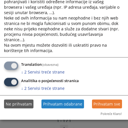
današnjeg Osnovnog suda u Trebinju pređen je dugačak
pohranjivati i koristiti određene informacije iz vašeg
and
and
put...
browsera i vašeg uređaja (npr. IP adresa uređaja, varijable o
select
select
sesiji unutar browsera, ...).
09.10.2009.
a
a
Neke od ovih informacija su nam neophodne i bez njih web
stranica ne bi mogla fukcionisati u svom punom obimu, dok
date.
date.
neke nisu prijeko neophodne a služe za dodatne stvari (npr.
Press
Press
procjenu nivoa posjećenosti, budućeg usavršavanja
the
the
stranice...).
question
question
Na ovom mjestu možete dozvoliti ili uskratiti pravo na
mark
mark
korištenje tih informacija.
key
key
to
to
Translation
(obavezna)
get
get
↓
2
Servisi treće strane
the
the
keyboard
keyboard
Analitika o posjećenosti stranica
shortcuts
shortcuts
↓
2
Servisi treće strane
for
for
changing
changing
Ne prihvatam
Prihvatam odabrane
Prihvatam sve
dates.
dates.
Pokreće Klaro!
1 - 1 / 1