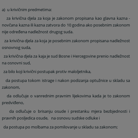
a)
u krivičnim predmetima:
za krivična djela za koja je zakonom propisana kao glavna kazna -
novčana kazna ili kazna zatvora do 10 godina ako posebnim zakonom
nije određena nadležnost drugog suda.
za krivična djela za koja je posebnim zakonom propisana nadležnost
osnovnog suda,
za krivična djela za kaja je sud Bosne i Hercegovine prenio nadležnost
na osnovni sud,
za bilo koji krivični postupak protiv maloljetnika,
da postupa tokom istrage i nakon podizanja optužnice u skladu sa
zakonom,
da odlučuje o vanrednim pravnim lijekovima kada je to zakonom
predviđeno,
da odlučuje o brisanju osude i prestanku mjera bezbjednosti i
pravnih posljedica osude,
na osnovu sudske odluke i
da postupa po molbama za pomilovanje u skladu sa zakonom;