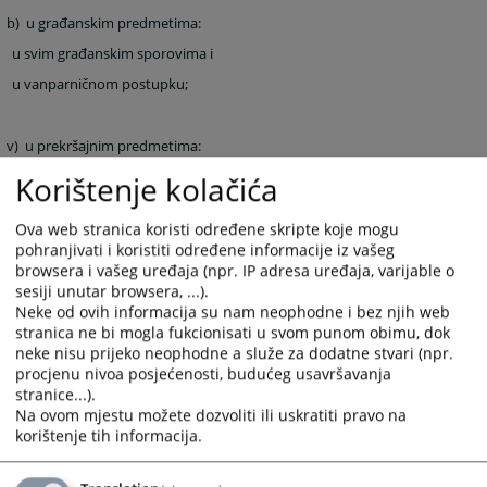
b)
u građanskim predmetima:
u svim građanskim sporovima i
u vanparničnom postupku;
v)
u prekršajnim predmetima:
1)
u svim prekršajnim predmetima,
Korištenje kolačića
u prekršajnim predmetima iz oblasti poreza i carina iz mjesne
Ova web stranica koristi određene skripte koje mogu
nadležnosti Okružnog suda u Trebinju,
pohranjivati i koristiti određene informacije iz vašeg
o zahtjevima za ponavljanje prekršajnog postupka;
browsera i vašeg uređaja (npr. IP adresa uređaja, varijable o
sesiji unutar browsera, ...).
Neke od ovih informacija su nam neophodne i bez njih web
g)
u drugim predmetima:
stranica ne bi mogla fukcionisati u svom punom obimu, dok
neke nisu prijeko neophodne a služe za dodatne stvari (npr.
procjenu nivoa posjećenosti, budućeg usavršavanja
da sprovodi izvršni postupak, ako zakonom nije drugačije
određeno,
stranice...).
Na ovom mjestu možete dozvoliti ili uskratiti pravo na
da određuje mjere obezbjeđenja, ako zakonom nije drugačije
korištenje tih informacija.
određeno,
da rješava u posebnim postupcima, ako zakonom nije drugačije