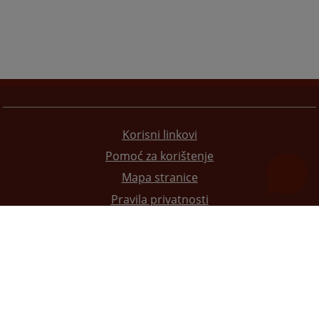
Korisni linkovi
Pomoć za korištenje
Mapa stranice
Pravila privatnosti
Redizajn web stranice je finansirala Evropska unija. Za njen sadržaj isključivo je odgovorno
Visoko sudsko i tužilačko vijeće BiH i ona ne odražava nužno stavove Evropske unije.