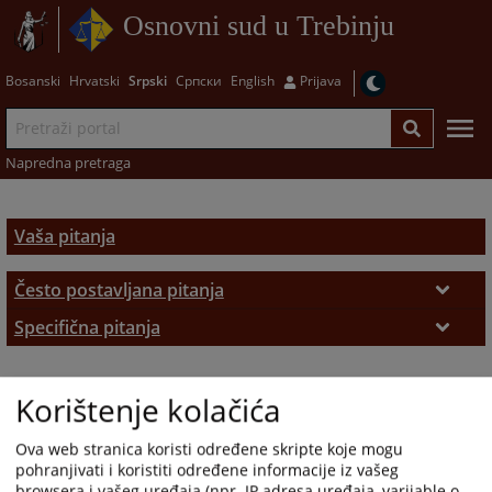
Osnovni sud u Trebinju
Bosanski
Hrvatski
Srpski
Српски
English
Prijava
Napredna pretraga
Vaša pitanja
Često postavljana pitanja
Često postavljana pitanja
Specifična pitanja
Zemljišno-knjižni izvadak
Korištenje kolačića
Ova web stranica koristi određene skripte koje mogu
pohranjivati i koristiti određene informacije iz vašeg
browsera i vašeg uređaja (npr. IP adresa uređaja, varijable o