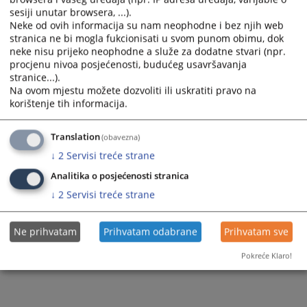
sesiji unutar browsera, ...).
Neke od ovih informacija su nam neophodne i bez njih web
stranica ne bi mogla fukcionisati u svom punom obimu, dok
neke nisu prijeko neophodne a služe za dodatne stvari (npr.
procjenu nivoa posjećenosti, budućeg usavršavanja
stranice...).
Na ovom mjestu možete dozvoliti ili uskratiti pravo na
korištenje tih informacija.
Translation
(obavezna)
↓
2
Servisi treće strane
Analitika o posjećenosti stranica
↓
2
Servisi treće strane
Ne prihvatam
Prihvatam odabrane
Prihvatam sve
Pokreće Klaro!